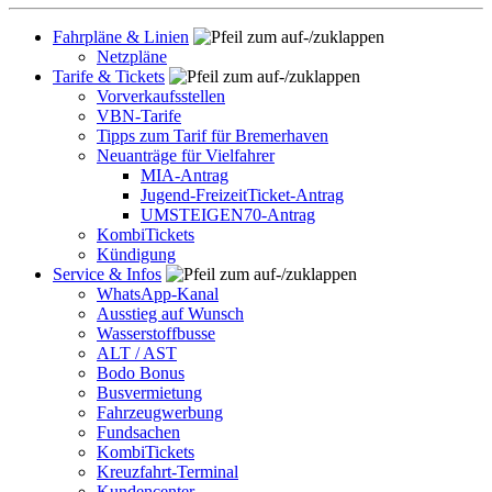
Fahrpläne & Linien
Netzpläne
Tarife & Tickets
Vorverkaufsstellen
VBN-Tarife
Tipps zum Tarif für Bremerhaven
Neuanträge für Vielfahrer
MIA-Antrag
Jugend-FreizeitTicket-Antrag
UMSTEIGEN70-Antrag
KombiTickets
Kündigung
Service & Infos
WhatsApp-Kanal
Ausstieg auf Wunsch
Wasserstoffbusse
ALT / AST
Bodo Bonus
Busvermietung
Fahrzeugwerbung
Fundsachen
KombiTickets
Kreuzfahrt-Terminal
Kundencenter