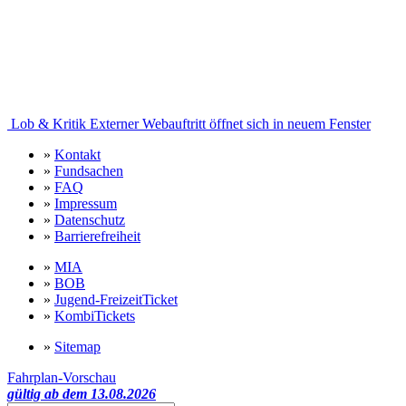
Lob & Kritik
Externer Webauftritt öffnet sich in neuem Fenster
»
Kontakt
»
Fundsachen
»
FAQ
»
Impressum
»
Datenschutz
»
Barrierefreiheit
»
MIA
»
BOB
»
Jugend-FreizeitTicket
»
KombiTickets
»
Sitemap
Fahrplan-Vorschau
gültig ab dem 13.08.2026