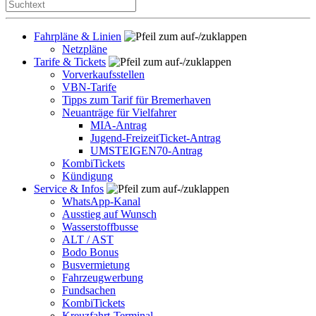
Fahrpläne & Linien
Netzpläne
Tarife & Tickets
Vorverkaufsstellen
VBN-Tarife
Tipps zum Tarif für Bremerhaven
Neuanträge für Vielfahrer
MIA-Antrag
Jugend-FreizeitTicket-Antrag
UMSTEIGEN70-Antrag
KombiTickets
Kündigung
Service & Infos
WhatsApp-Kanal
Ausstieg auf Wunsch
Wasserstoffbusse
ALT / AST
Bodo Bonus
Busvermietung
Fahrzeugwerbung
Fundsachen
KombiTickets
Kreuzfahrt-Terminal