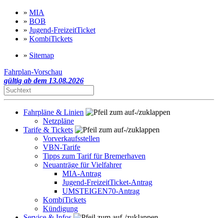
»
MIA
»
BOB
»
Jugend-FreizeitTicket
»
KombiTickets
»
Sitemap
Fahrplan-Vorschau
gültig ab dem 13.08.2026
Fahrpläne & Linien
Netzpläne
Tarife & Tickets
Vorverkaufsstellen
VBN-Tarife
Tipps zum Tarif für Bremerhaven
Neuanträge für Vielfahrer
MIA-Antrag
Jugend-FreizeitTicket-Antrag
UMSTEIGEN70-Antrag
KombiTickets
Kündigung
Service & Infos