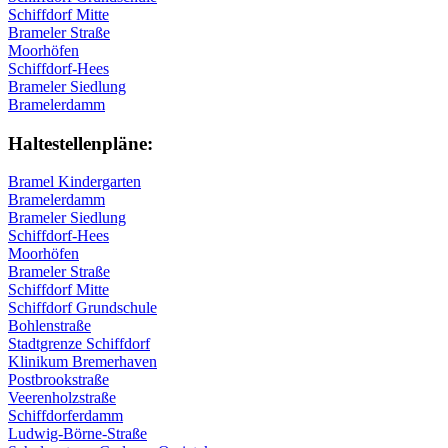
Schiffdorf Mitte
Brameler Straße
Moorhöfen
Schiffdorf-Hees
Brameler Siedlung
Bramelerdamm
Haltestellen­pläne:
Bramel Kindergarten
Bramelerdamm
Brameler Siedlung
Schiffdorf-Hees
Moorhöfen
Brameler Straße
Schiffdorf Mitte
Schiffdorf Grundschule
Bohlenstraße
Stadtgrenze Schiffdorf
Klinikum Bremerhaven
Postbrookstraße
Veerenholzstraße
Schiffdorferdamm
Ludwig-Börne-Straße