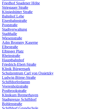
Friedhof Spadener Höhe
Striegauer Straße
Königshütter Straße
Bahnhof Lehe
Eisenbahnstraße
Poststraße
Stadtverwaltung
Stadthalle
Wiesenstraße
Adm Brommy Kaserne
Elbestraße
Elbinger Platz
Rheinstraße
Hauptbahnhof
Friedrich-Ebert-Straße
Klinik Bürgerpark
Schulzentrum Carl von Ossietzky
Ludwig-Börne-Straße
Schiffdorferdamm
Veerenholzstraße
Postbrookstraße
Klinikum Bremerhaven
Stadtgrenze Schiffdorf
Bohlenstraße
Schiffdorf Grundschule