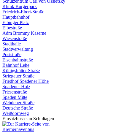
Schulzentrum Carl von Ossietzky
Klinik Bürgerpark
Friedrich-Ebert-Straße
Hauptbahnhof
Elbinger Platz
Elbestraße
Adm Brommy Kaserne
Wiesenstraße
Stadthalle
Stadtverwaltung
Poststraße
Eisenbahnstraße
Bahnhof Lehe
Königshütter Straße
Striegauer Straße
Friedhof Spadener Höhe
Spadener Holz
Friesenstraße
Spaden Mitte
Wehdener Straße
Deutsche Straße
Weißdornweg
Einsatzbusse an Schultagen