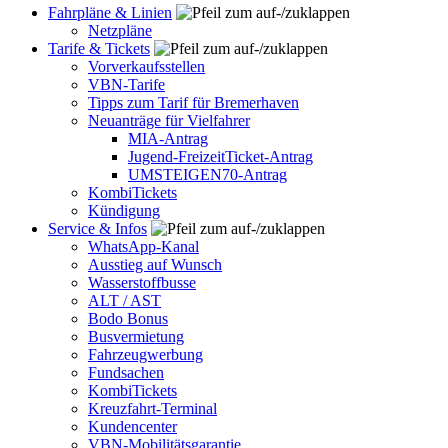
Fahrpläne & Linien
Netzpläne
Tarife & Tickets
Vorverkaufsstellen
VBN-Tarife
Tipps zum Tarif für Bremerhaven
Neuanträge für Vielfahrer
MIA-Antrag
Jugend-FreizeitTicket-Antrag
UMSTEIGEN70-Antrag
KombiTickets
Kündigung
Service & Infos
WhatsApp-Kanal
Ausstieg auf Wunsch
Wasserstoffbusse
ALT / AST
Bodo Bonus
Busvermietung
Fahrzeugwerbung
Fundsachen
KombiTickets
Kreuzfahrt-Terminal
Kundencenter
VBN-Mobilitätsgarantie