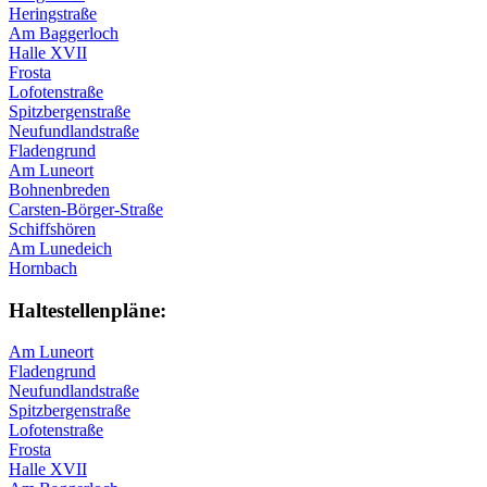
Heringstraße
Am Baggerloch
Halle XVII
Frosta
Lofotenstraße
Spitzbergenstraße
Neufundlandstraße
Fladengrund
Am Luneort
Bohnenbreden
Carsten-Börger-Straße
Schiffshören
Am Lunedeich
Hornbach
Haltestellen­pläne:
Am Luneort
Fladengrund
Neufundlandstraße
Spitzbergenstraße
Lofotenstraße
Frosta
Halle XVII