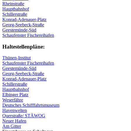
Rheinstraße
Hauptbahnhof
Schillerstraße
Konrad-Adenauer-Platz
Georg-Seebeck-Straße
Geestemünde-Süd
Schaufenster Fischereihafen
Haltestellen­pläne:
Thünen-Institut
Schaufenster Fischereihafen
Geestemünde-Süd
Georg-Seebeck-Straße
Konrad-Adenauer-Platz
Schillerstraße
Hauptbahnhof
Elbinger Platz
Weserfähre
Deutsches Schifffahrtsmuseum
Havenwelten
Querstraße/ STÄWOG
Neuer Hafen
Am Gitter