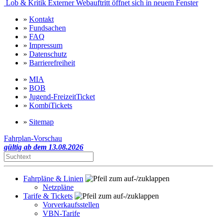
Lob & Kritik
Externer Webauftritt öffnet sich in neuem Fenster
»
Kontakt
»
Fundsachen
»
FAQ
»
Impressum
»
Datenschutz
»
Barrierefreiheit
»
MIA
»
BOB
»
Jugend-FreizeitTicket
»
KombiTickets
»
Sitemap
Fahrplan-Vorschau
gültig ab dem 13.08.2026
Fahrpläne & Linien
Netzpläne
Tarife & Tickets
Vorverkaufsstellen
VBN-Tarife