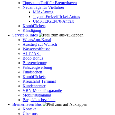
Tipps zum Tarif für Bremerhaven
Neuanträge für Vielfahrer
MIA-Antrag
Jugend-FreizeitTicket-Antrag
UMSTEIGEN70-Antrag
KombiTickets
Kündigung
Service & Infos
WhatsApp-Kanal
Ausstieg auf Wunsch
Wasserstoffbusse
ALT / AST
Bodo Bonus
Busvermietung
Fahrzeugwerbung
Fundsachen
KombiTickets
Kreuzfahrt-Terminal
Kundencenter
VBN-Mobilitätsgarantie
Mobilitätstraining
Bargeldlos bezahlen
Bremerhaven Bus
Kontakt
Über uns