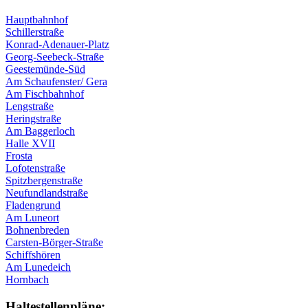
Hauptbahnhof
Schillerstraße
Konrad-Adenauer-Platz
Georg-Seebeck-Straße
Geestemünde-Süd
Am Schaufenster/ Gera
Am Fischbahnhof
Lengstraße
Heringstraße
Am Baggerloch
Halle XVII
Frosta
Lofotenstraße
Spitzbergenstraße
Neufundlandstraße
Fladengrund
Am Luneort
Bohnenbreden
Carsten-Börger-Straße
Schiffshören
Am Lunedeich
Hornbach
Haltestellen­pläne: