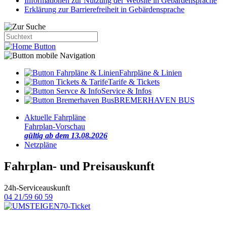
Informationen zur Nutzung der Website in Gebärdensprache
Erklärung zur Barrierefreiheit in Gebärdensprache
Fahrpläne & Linien
Tarife & Tickets
Service & Infos
BREMERHAVEN BUS
Aktuelle Fahrpläne
Fahrplan-Vorschau
gültig ab dem 13.08.2026
Netzpläne
Fahrplan- und Preisauskunft
24h-Serviceauskunft
04 21/59 60 59