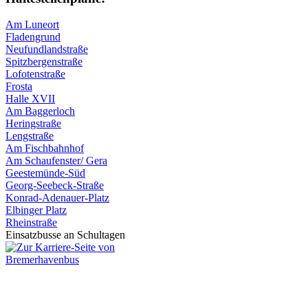
Am Luneort
Fladengrund
Neufundlandstraße
Spitzbergenstraße
Lofotenstraße
Frosta
Halle XVII
Am Baggerloch
Heringstraße
Lengstraße
Am Fischbahnhof
Am Schaufenster/ Gera
Geestemünde-Süd
Georg-Seebeck-Straße
Konrad-Adenauer-Platz
Elbinger Platz
Rheinstraße
Einsatzbusse an Schultagen