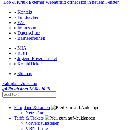
Lob & Kritik
Externer Webauftritt öffnet sich in neuem Fenster
»
Kontakt
»
Fundsachen
»
FAQ
»
Impressum
»
Datenschutz
»
Barrierefreiheit
»
MIA
»
BOB
»
Jugend-FreizeitTicket
»
KombiTickets
»
Sitemap
Fahrplan-Vorschau
gültig ab dem 13.08.2026
Fahrpläne & Linien
Netzpläne
Tarife & Tickets
Vorverkaufsstellen
VBN-Tarife