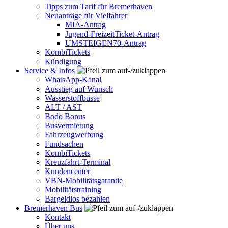
Tipps zum Tarif für Bremerhaven
Neuanträge für Vielfahrer
MIA-Antrag
Jugend-FreizeitTicket-Antrag
UMSTEIGEN70-Antrag
KombiTickets
Kündigung
Service & Infos
WhatsApp-Kanal
Ausstieg auf Wunsch
Wasserstoffbusse
ALT / AST
Bodo Bonus
Busvermietung
Fahrzeugwerbung
Fundsachen
KombiTickets
Kreuzfahrt-Terminal
Kundencenter
VBN-Mobilitätsgarantie
Mobilitätstraining
Bargeldlos bezahlen
Bremerhaven Bus
Kontakt
Über uns