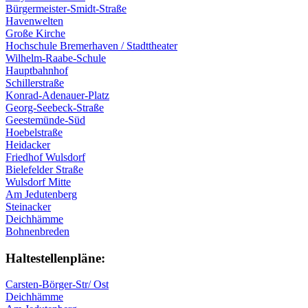
Bürgermeister-Smidt-Straße
Havenwelten
Große Kirche
Hochschule Bremerhaven / Stadttheater
Wilhelm-Raabe-Schule
Hauptbahnhof
Schillerstraße
Konrad-Adenauer-Platz
Georg-Seebeck-Straße
Geestemünde-Süd
Hoebelstraße
Heidacker
Friedhof Wulsdorf
Bielefelder Straße
Wulsdorf Mitte
Am Jedutenberg
Steinacker
Deichhämme
Bohnenbreden
Haltestellen­pläne:
Carsten-Börger-Str/ Ost
Deichhämme