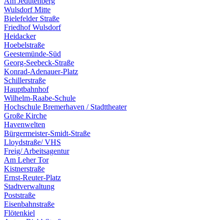
Am Jedutenberg
Wulsdorf Mitte
Bielefelder Straße
Friedhof Wulsdorf
Heidacker
Hoebelstraße
Geestemünde-Süd
Georg-Seebeck-Straße
Konrad-Adenauer-Platz
Schillerstraße
Hauptbahnhof
Wilhelm-Raabe-Schule
Hochschule Bremerhaven / Stadttheater
Große Kirche
Havenwelten
Bürgermeister-Smidt-Straße
Lloydstraße/ VHS
Freig/ Arbeitsagentur
Am Leher Tor
Kistnerstraße
Ernst-Reuter-Platz
Stadtverwaltung
Poststraße
Eisenbahnstraße
Flötenkiel