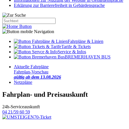
Informationen zur Nutzung der Website in Gebärdensprache
Erklärung zur Barrierefreiheit in Gebärdensprache
Fahrpläne & Linien
Tarife & Tickets
Service & Infos
BREMERHAVEN BUS
Aktuelle Fahrpläne
Fahrplan-Vorschau
gültig ab dem 13.08.2026
Netzpläne
Fahrplan- und Preisauskunft
24h-Serviceauskunft
04 21/59 60 59