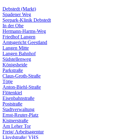
Debstedt (Markt)
Spadener Weg
Seepark-Klinik Debstedt
In der Ohe
Hermann-Harms-Weg
Friedhof Langen
Amtsgericht Geestland
Langen Mitte
Langen Bahnhof
Südstellenweg
Königsheide
Parkstraße
Claus-Groth-Straße
Tötje
Anton-Biehl-Straße
Flötenkiel
Eisenbahnstraße
Poststraße
Stadtverwaltung
Ernst-Reuter-Platz
Kistnerstraße
Am Leher Tor
Freig/ Arbeitsagentur
Lloydstraße/ VHS