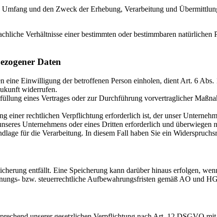
en Umfang und den Zweck der Erhebung, Verarbeitung und Übermittlun
hliche Verhältnisse einer bestimmten oder bestimmbaren natürlichen Pe
bezogener Daten
eine Einwilligung der betroffenen Person einholen, dient Art. 6 Abs.
ukunft widerrufen.
üllung eines Vertrages oder zur Durchführung vorvertraglicher Maßnahm
 einer rechtlichen Verpflichtung erforderlich ist, der unser Unternehm
 unseres Unternehmens oder eines Dritten erforderlich und überwiegen n
undlage für die Verarbeitung. In diesem Fall haben Sie ein Widerspruc
herung entfällt. Eine Speicherung kann darüber hinaus erfolgen, wen
hnungs- bzw. steuerrechtliche Aufbewahrungsfristen gemäß AO und HG
sprechend unserer gesetzlichen Verpflichtung nach Art. 12 DSGVO mi