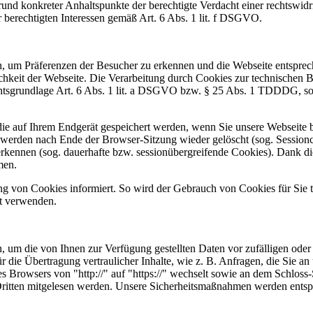
rund konkreter Anhaltspunkte der berechtigte Verdacht einer rechtswidr
 berechtigten Interessen gemäß Art. 6 Abs. 1 lit. f DSGVO.
n, um Präferenzen der Besucher zu erkennen und die Webseite entsprech
keit der Webseite. Die Verarbeitung durch Cookies zur technischen Bere
tsgrundlage Art. 6 Abs. 1 lit. a DSGVO bzw. § 25 Abs. 1 TDDDG, sofer
d die auf Ihrem Endgerät gespeichert werden, wenn Sie unsere Webseite
 werden nach Ende der Browser-Sitzung wieder gelöscht (sog. Session
ennen (sog. dauerhafte bzw. sessionübergreifende Cookies). Dank dieser
men.
rung von Cookies informiert. So wird der Gebrauch von Cookies für Sie
ht verwenden.
, um die von Ihnen zur Verfügung gestellten Daten vor zufälligen oder
 die Übertragung vertraulicher Inhalte, wie z. B. Anfragen, die Sie an
des Browsers von "http://" auf "https://" wechselt sowie an dem Schlo
von Dritten mitgelesen werden. Unsere Sicherheitsmaßnahmen werden ent