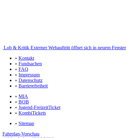
Lob & Kritik
Externer Webauftritt öffnet sich in neuem Fenster
»
Kontakt
»
Fundsachen
»
FAQ
»
Impressum
»
Datenschutz
»
Barrierefreiheit
»
MIA
»
BOB
»
Jugend-FreizeitTicket
»
KombiTickets
»
Sitemap
Fahrplan-Vorschau