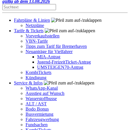
gültig ab dem 13.08.2026
Fahrpläne & Linien
Netzpläne
Tarife & Tickets
Vorverkaufsstellen
VBN-Tarife
Tipps zum Tarif für Bremerhaven
Neuanträge für Vielfahrer
MIA-Antrag
Jugend-FreizeitTicket-Antrag
UMSTEIGEN70-Antrag
KombiTickets
Kündigung
Service & Infos
WhatsApp-Kanal
Ausstieg auf Wunsch
Wasserstoffbusse
ALT / AST
Bodo Bonus
Busvermietung
Fahrzeugwerbung
Fundsachen
KombiTickets