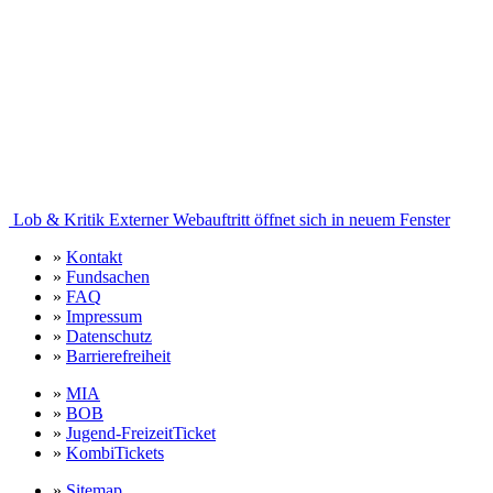
Lob & Kritik
Externer Webauftritt öffnet sich in neuem Fenster
»
Kontakt
»
Fundsachen
»
FAQ
»
Impressum
»
Datenschutz
»
Barrierefreiheit
»
MIA
»
BOB
»
Jugend-FreizeitTicket
»
KombiTickets
»
Sitemap