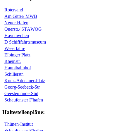
Rotersand
Am Gitter/ MWB
Neuer Hafen
Querstr./ STÄWOG
Havenwelten
D Schifffahrtsmuseum
Weserfähre
Elbinger Platz
Rheinstr.
Hauptbahnhof
Schillerstr.
Konr.-Adenauer-Platz
Georg-Seebeck-Str.
Geestemünde-Süd
Schaufenster F'hafen
Haltestellenpläne:
Thünen-Institut
Schaufenster F'hafen