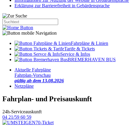
Informationen zur Nutzung der Website in Gebärdensprache
Erklärung zur Barrierefreiheit in Gebärdensprache
Fahrpläne & Linien
Tarife & Tickets
Service & Infos
BREMERHAVEN BUS
Aktuelle Fahrpläne
Fahrplan-Vorschau
gültig ab dem 13.08.2026
Netzpläne
Fahrplan- und Preisauskunft
24h-Serviceauskunft
04 21/59 60 59