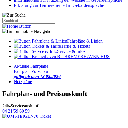
Informationen zur Nutzung der Website in Gebärdensprache
Erklärung zur Barrierefreiheit in Gebärdensprache
Fahrpläne & Linien
Tarife & Tickets
Service & Infos
BREMERHAVEN BUS
Aktuelle Fahrpläne
Fahrplan-Vorschau
gültig ab dem 13.08.2026
Netzpläne
Fahrplan- und Preisauskunft
24h-Serviceauskunft
04 21/59 60 59