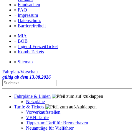
»
Fundsachen
»
FAQ
»
Impressum
»
Datenschutz
»
Barrierefreiheit
»
MIA
»
BOB
»
Jugend-FreizeitTicket
»
KombiTickets
»
Sitemap
Fahrplan-Vorschau
gültig ab dem 13.08.2026
Fahrpläne & Linien
Netzpläne
Tarife & Tickets
Vorverkaufsstellen
VBN-Tarife
Tipps zum Tarif für Bremerhaven
Neuanträge für Vielfahrer