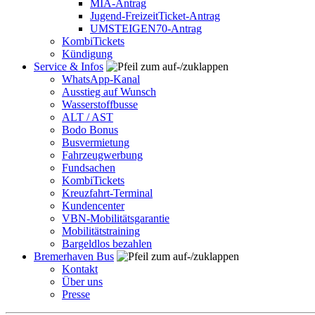
MIA-Antrag
Jugend-FreizeitTicket-Antrag
UMSTEIGEN70-Antrag
KombiTickets
Kündigung
Service & Infos
WhatsApp-Kanal
Ausstieg auf Wunsch
Wasserstoffbusse
ALT / AST
Bodo Bonus
Busvermietung
Fahrzeugwerbung
Fundsachen
KombiTickets
Kreuzfahrt-Terminal
Kundencenter
VBN-Mobilitätsgarantie
Mobilitätstraining
Bargeldlos bezahlen
Bremerhaven Bus
Kontakt
Über uns
Presse